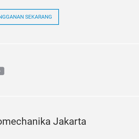
NGGANAN SEKARANG
din
outube
omechanika Jakarta