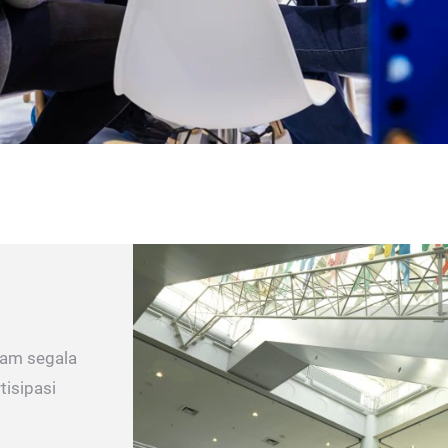
lam segala
tisipasi