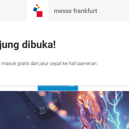
jung dibuka!
27 September 
Daftar
 masuk gratis dan jalur cepat ke hall pameran.
Sekarang
ta, Indonesia