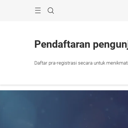
Skip
Navigation
Search
Pendaftaran pengun
24 – 
Daftar pra-registrasi secara untuk menikmati
2026

Jakar