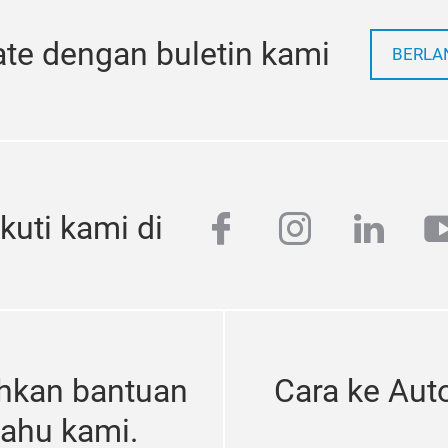
ate dengan buletin kami
BERLA
facebook
instagram
linke
y
Ikuti kami di
hkan bantuan
Cara ke Aut
 tahu kami.