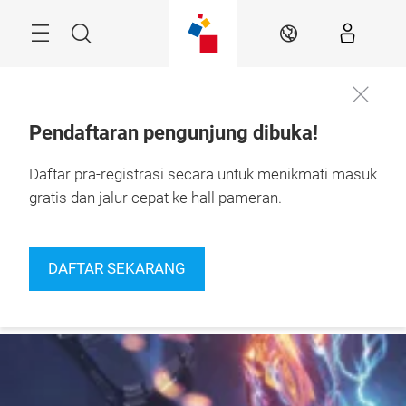
Skip
Navigation
Search
IN
Pendaftaran pengunjung dibuka!
24 – 27 September 
Daftar pra-registrasi secara untuk menikmati masuk
Daftar
2026

Sekarang
Jakarta, Indonesia
gratis dan jalur cepat ke hall pameran.
DAFTAR SEKARANG