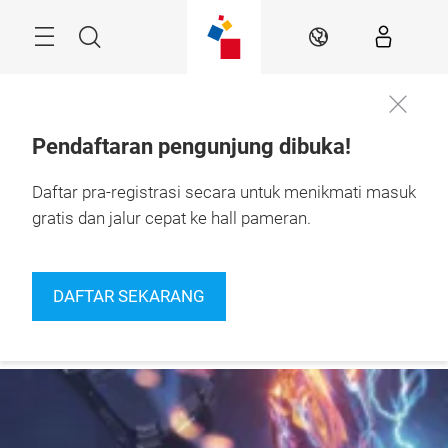
Skip
Navigation
Search
IN
Pendaftaran pengunjung dibuka!
24 – 27 September 
Daftar pra-registrasi secara untuk menikmati masuk
Daftar
2026

Sekarang
Jakarta, Indonesia
gratis dan jalur cepat ke hall pameran.
DAFTAR SEKARANG