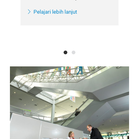
u
inf
And
Pelajari lebih lanjut
kun