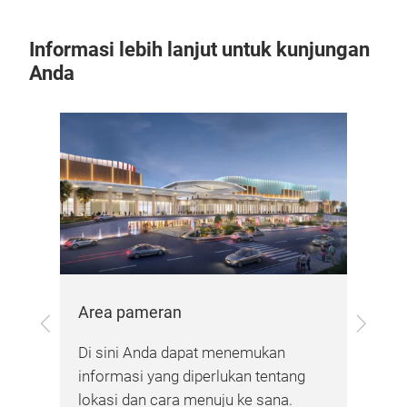
Informasi lebih lanjut untuk kunjungan
Anda
Area pameran
Previous
Next
Pla
Di sini Anda dapat menemukan
informasi yang diperlukan tentang
Di 
lokasi dan cara menuju ke sana.