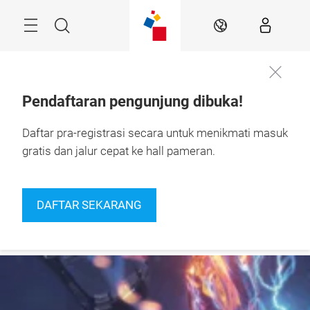
Skip
Navigation
Search
IN
Pendaftaran pengunjung dibuka!
24 – 27 September 
Daftar pra-registrasi secara untuk menikmati masuk
Daftar
2026

Sekarang
Jakarta, Indonesia
gratis dan jalur cepat ke hall pameran.
DAFTAR SEKARANG