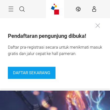
Skip
Navigation
Search
IN
Pendaftaran pengunjung dibuka!
24 – 27 September 
Daftar pra-registrasi secara untuk menikmati masuk
Informasi
2026

lebih lanjut
Jakarta, Indonesia
gratis dan jalur cepat ke hall pameran.
DAFTAR SEKARANG