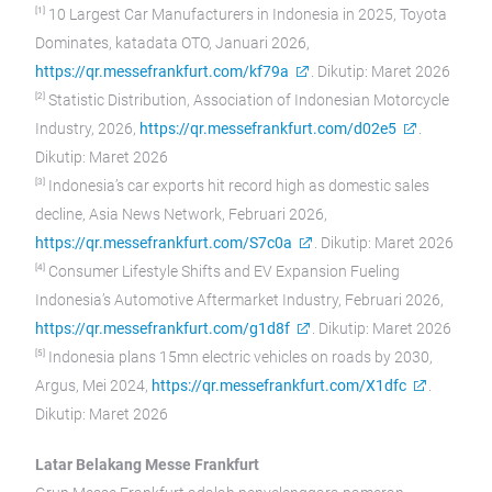
[1]
10 Largest Car Manufacturers in Indonesia in 2025, Toyota
Dominates, katadata OTO, Januari 2026,
https://qr.messefrankfurt.com/kf79a
. Dikutip: Maret 2026
[2]
Statistic Distribution, Association of Indonesian Motorcycle
Industry, 2026,
https://qr.messefrankfurt.com/d02e5
.
Dikutip: Maret 2026
[3]
Indonesia’s car exports hit record high as domestic sales
decline, Asia News Network, Februari 2026,
https://qr.messefrankfurt.com/S7c0a
. Dikutip: Maret 2026
[4]
Consumer Lifestyle Shifts and EV Expansion Fueling
Indonesia’s Automotive Aftermarket Industry, Februari 2026,
https://qr.messefrankfurt.com/g1d8f
. Dikutip: Maret 2026
[5]
Indonesia plans 15mn electric vehicles on roads by 2030,
Argus, Mei 2024,
https://qr.messefrankfurt.com/X1dfc
.
Dikutip: Maret 2026
Latar Belakang Messe Frankfurt