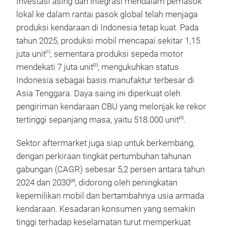
Investasi asing dan integrasi mendalam pemasok
lokal ke dalam rantai pasok global telah menjaga
produksi kendaraan di Indonesia tetap kuat. Pada
tahun 2025, produksi mobil mencapai sekitar 1,15
juta unit
, sementara produksi sepeda motor
[1]
mendekati 7 juta unit
, mengukuhkan status
[2]
Indonesia sebagai basis manufaktur terbesar di
Asia Tenggara. Daya saing ini diperkuat oleh
pengiriman kendaraan CBU yang melonjak ke rekor
tertinggi sepanjang masa, yaitu 518.000 unit
.
[3]
Sektor aftermarket juga siap untuk berkembang,
dengan perkiraan tingkat pertumbuhan tahunan
gabungan (CAGR) sebesar 5,2 persen antara tahun
2024 dan 2030
, didorong oleh peningkatan
[4]
kepemilikan mobil dan bertambahnya usia armada
kendaraan. Kesadaran konsumen yang semakin
tinggi terhadap keselamatan turut memperkuat