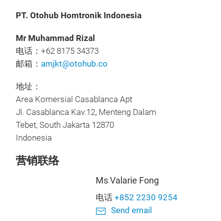
PT. Otohub Homtronik Indonesia
Mr Muhammad Rizal
电话：+62 8175 34373
邮箱：
amjkt@otohub.co
地址：
Area Komersial Casablanca Apt
Jl. Casablanca Kav.12, Menteng Dalam
Tebet, South Jakarta 12870
Indonesia
营销联络
Ms Valarie Fong
电话
+852 2230 9254
Send email